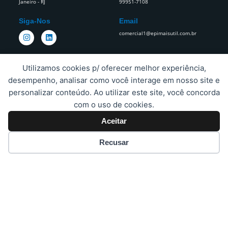
Janeiro - RJ
99951-7108
Siga-Nos
Email
I
L
comercial1@epimaisutil.com.br
n
i
s
n
t
k
a
e
Utilizamos cookies p/ oferecer melhor experiência,
g
d
r
i
desempenho, analisar como você interage em nosso site e
Estamos Sempre Prontos Para
a
n
personalizar conteúdo. Ao utilizar este site, você concorda
Todas As Suas Necessidades.​
m
com o uso de cookies.
Aceitar
Proteja A Sua Empresa E Os Seus Funcionários Da Cabeça Aos Pés.
Recusar
Copyright © 2023 EPImais Atacado | Criado pela
Honoss –