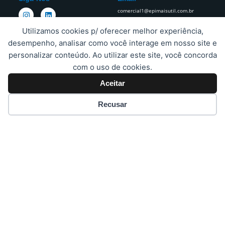
I
L
comercial1@epimaisutil.com.br
n
i
s
n
Utilizamos cookies p/ oferecer melhor experiência,
t
k
a
e
desempenho, analisar como você interage em nosso site e
g
d
personalizar conteúdo. Ao utilizar este site, você concorda
r
i
Estamos Sempre Prontos Para
a
n
com o uso de cookies.
Todas As Suas Necessidades.​
m
Aceitar
Proteja A Sua Empresa E Os Seus Funcionários Da Cabeça Aos Pés.
Recusar
Copyright © 2023 EPImais Atacado | Criado pela
Honoss –
Acelerando Negócios
Políticas de Privacidade