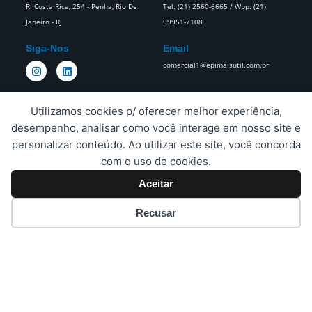
R. Costa Rica, 254 - Penha, Rio De
Tel: (21) 2560-6665 / Wpp: (21)
Janeiro - RJ
99951-7108
Siga-Nos
Email
I
L
comercial1@epimaisutil.com.br
n
i
s
n
t
k
a
e
Utilizamos cookies p/ oferecer melhor experiência,
g
d
desempenho, analisar como você interage em nosso site e
r
i
Estamos Sempre Prontos Para
a
n
personalizar conteúdo. Ao utilizar este site, você concorda
Todas As Suas Necessidades.​
m
com o uso de cookies.
Aceitar
Proteja A Sua Empresa E Os Seus Funcionários Da Cabeça Aos Pés.
Recusar