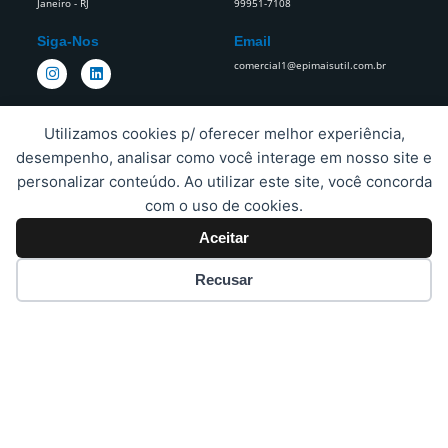
Janeiro - RJ
99951-7108
Siga-Nos
Email
I
L
comercial1@epimaisutil.com.br
n
i
s
n
t
k
a
e
Utilizamos cookies p/ oferecer melhor experiência,
g
d
r
i
desempenho, analisar como você interage em nosso site e
Estamos Sempre Prontos Para
a
n
personalizar conteúdo. Ao utilizar este site, você concorda
Todas As Suas Necessidades.​
m
com o uso de cookies.
Aceitar
Proteja A Sua Empresa E Os Seus Funcionários Da Cabeça Aos Pés.
Recusar
Copyright © 2023 EPImais Atacado | Criado pela
Honoss –