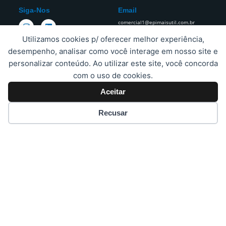
Siga-Nos
Email
I
L
comercial1@epimaisutil.com.br
n
i
s
n
Utilizamos cookies p/ oferecer melhor experiência,
t
k
desempenho, analisar como você interage em nosso site e
a
e
g
d
personalizar conteúdo. Ao utilizar este site, você concorda
r
i
Estamos Sempre Prontos Para
com o uso de cookies.
a
n
Todas As Suas Necessidades.​
m
Aceitar
Recusar
Proteja A Sua Empresa E Os Seus Funcionários Da Cabeça Aos Pés.
Copyright © 2023 EPImais Atacado | Criado pela
Honoss –
Acelerando Negócios